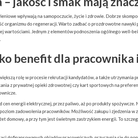
– jakość i smak mają znac
żywieniowe wpływają na samopoczucie, życie i zdrowie. Dobrze skomp
ość organizmu do regeneracji. Warto zadbać o prozdrowotne nawyki 
ą i jej wartościami. Jednym z elementów podnoszenia ogólnego well-be
.
ako benefit dla pracownika
iększą rolę w procesie rekrutacji kandydatów, a także utrzymania
ania z prywatnej opieki zdrowotnej czy kart sportowych na prefere
ownicze.
d cen energii elektrycznej, przez paliwo, aż po produkty spożywcze. 
oziom zadowolenia pracowników. Możliwość zakupu i zjedzenia w za
et domowy, a przy tym jest świetnym zastrzykiem energii. To szczeg
aci dofinansowanych obiadów pracowniczych, przyczynia się do popr