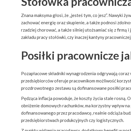
Stołówka pracownicza 
Znana maksyma głosi, że „jesteś tym, co jesz”. Nawyki 
zachować energię oraz skupienie, a także podnosi zdoln
rzadziej chorować, a także silniej utożsamiać się z firm
zakładu pracy stołówki, czy inaczej kantyny pracowniczej
Posiłki pracownicze j
Pozapłacowe składniki wynagrodzenia odgrywają coraz w
przedsiębiorców oferuje pracownikom możliwość korzyst
prozdrowotnego zestawu są dofinansowane posiłki prac
Pędząca inflacja powoduje, że koszty życia stale rosną. O
obniżenie domowych rachunków, ma korzystny wpływ na p
dofinansowanego przez pracodawcę, realnie odciąża budż
przedsiębiorstwach produkcyjnych czy logistycznych.
Z punktu widzenia pracodawcy, dodatkowy benefit w post