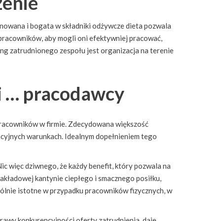
zenie
onowana i bogata w składniki odżywcze dieta pozwala
pracowników, aby mogli oni efektywniej pracować,
ing zatrudnionego zespołu jest organizacja na terenie
 i … pracodawcy
 pracowników w firmie. Zdecydowana większość
ncyjnych warunkach. Idealnym dopełnieniem tego
Nic więc dziwnego, że każdy benefit, który pozwala na
kładowej kantynie ciepłego i smacznego posiłku,
ólnie istotne w przypadku pracowników fizycznych, w
awy konkurencyjności oferty zatrudnienia, daje