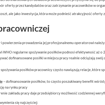
bór oferty przez kandydatów oraz zatrzymanie pracowników w organi
szt, ale jako inwestycja, która może podnieść atrakcyjność oferty 
 pracowniczej
 i powierzenia prowadzenia jej profesjonalnemu operatorowi należy
ań WHO regularne spożywanie posiłków podnosi efektywność aż o
wać dofinansowane posiłki w miejscu pracy realnie odciążają swój d
o spożywania posiłków pracownicy często nawiązują relacje, które sp
ję
– dofinansowanie posiłków, to często poszukiwany benefit wśród 
cję na rynku pracy
enie zakładu pracy daje przedsiębiorcy możliwość codziennej weryf
ymienia się najczęściej: