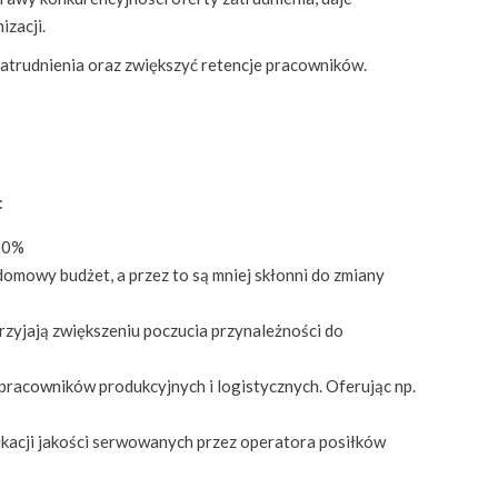
zacji.
zatrudnienia oraz zwiększyć retencje pracowników.
:
 20%
omowy budżet, a przez to są mniej skłonni do zmiany
rzyjają zwiększeniu poczucia przynależności do
pracowników produkcyjnych i logistycznych. Oferując np.
ikacji jakości serwowanych przez operatora posiłków