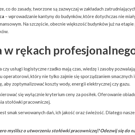
e, co do zasady, tworzone są zazwyczaj w zakładach zatrudniającyc
sca
– wprowadzanie kantyny do budynków, które dotychczas nie mia
finansowym. Na szczęście, obecnie większość budynków już na etapie
ków.
 w rękach profesjonalnego
a czy usługi logistyczne rzadko mają czas, wiedzę i zasoby pozwala
u operatorowi, który nie tylko zajmie się sporządzaniem smacznych i
, aby zoptymalizować koszty wody, energii elektrycznej czy gazu.
ierować się wyłącznie kryterium ceny za posiłek. Oferowanie obiadó
nia stołówki pracowniczej.
jest smak serwowanych dań, ich jakość oraz świeżość. Dlatego nasz
ero myślisz o utworzeniu stołówki pracowniczej?
Odezwij się do n