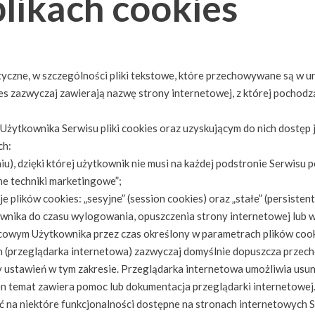
plikach cookies
matyczne, w szczególności pliki tekstowe, które przechowywane są 
ies zazwyczaj zawierają nazwę strony internetowej, z której pochod
ytkownika Serwisu pliki cookies oraz uzyskującym do nich dostęp j
ch:
u), dzięki której użytkownik nie musi na każdej podstronie Serwisu 
ne techniki marketingowe”;
lików cookies: „sesyjne” (session cookies) oraz „stałe” (persistent
ika do czasu wylogowania, opuszczenia strony internetowej lub w
cowym Użytkownika przez czas określony w parametrach plików cooki
 (przeglądarka internetowa) zazwyczaj domyślnie dopuszcza przec
stawień w tym zakresie. Przeglądarka internetowa umożliwia usuni
n temat zawiera pomoc lub dokumentacja przeglądarki internetowej
 na niektóre funkcjonalności dostępne na stronach internetowych S