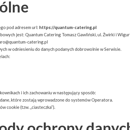
gólne
ego pod adresem url:
https://quantum-catering.pl
bowych jest: Quantum Catering Tomasz Gawliński, ul. Żwirki i Wi
iuro@quantum-catering.pl
ych w odniesieniu do danych podanych dobrowolnie w Serwisie.
lach:
ytkownikach i ich zachowaniu w następujący sposób:
dane, które zostają wprowadzone do systemów Operatora.
w cookie (tzw. „ciasteczka”).
ody ochrony danyc