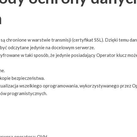
a
 chronione w warstwie transmisji (certyfikat SSL). Dzięki temu da
być odczytane jedynie na docelowym serwerze.
rowane w taki sposób, że jedynie posiadający Operator klucz może 
ne.
kopie bezpieczeństwa.
ktualizacja wszelkiego oprogramowania, wykorzystywanego przez O
tów programistycznych.
serwera operatora: OVH