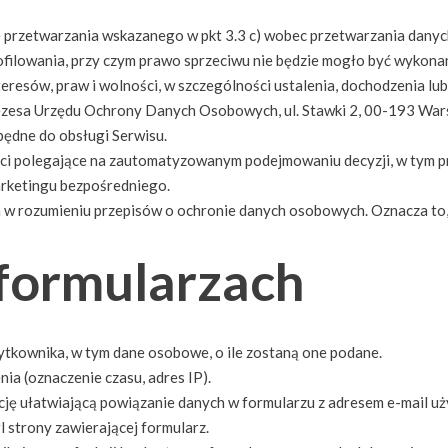
ie przetwarzania wskazanego w pkt 3.3 c) wobec przetwarzania dan
ofilowania, przy czym prawo sprzeciwu nie będzie mogło być wykon
resów, praw i wolności, w szczególności ustalenia, dochodzenia lu
rezesa Urzędu Ochrony Danych Osobowych, ul. Stawki 2, 00-193 War
będne do obsługi Serwisu.
i polegające na zautomatyzowanym podejmowaniu decyzji, w tym pro
rketingu bezpośredniego.
w rozumieniu przepisów o ochronie danych osobowych. Oznacza to, że
 formularzach
ytkownika, w tym dane osobowe, o ile zostaną one podane.
ia (oznaczenie czasu, adres IP).
cję ułatwiającą powiązanie danych w formularzu z adresem e-mail 
l strony zawierającej formularz.